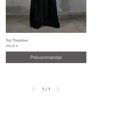
Top 'Paradoxe'
Prix
200,00 €
Précommander
1
/
1
NoirsurBlanc